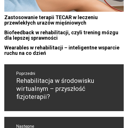
Zastosowanie terapii TECAR w leczeniu
przewlekłych urazów mięśniowych
Biofeedback w rehabilitacji, czyli trening mózgu
dla lepszej sprawności
Wearables w rehabilitacji – inteligentne wsparcie
ruchu na co dzień
Nawigacja
wpisu
Poprzedni
Rehabilitacja w środowisku
Poprzedni
wpis:
wirtualnym – przyszłość
fizjoterapii?
Następne