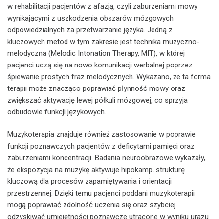
w rehabilitacji pacjentów z afazją, czyli zaburzeniami mowy
wynikającymi z uszkodzenia obszarów mózgowych
odpowiedzialnych za przetwarzanie języka. Jedną z
kluczowych metod w tym zakresie jest technika muzyczno-
melodyczna (Melodic Intonation Therapy, MIT), w której
pacjenci uczą się na nowo komunikacji werbalnej poprzez
śpiewanie prostych fraz melodycznych. Wykazano, że ta forma
terapii może znacząco poprawiać płynność mowy oraz
zwiększać aktywację lewej półkuli mózgowej, co sprzyja
odbudowie funkcji językowych.
Muzykoterapia znajduje również zastosowanie w poprawie
funkcji poznawczych pacjentów z deficytami pamięci oraz
zaburzeniami koncentracji. Badania neuroobrazowe wykazały,
że ekspozycja na muzykę aktywuje hipokamp, strukturę
kluczową dla procesów zapamiętywania i orientacji
przestrzennej. Dzięki temu pacjenci poddani muzykoterapii
mogą poprawiać zdolność uczenia się oraz szybciej
odzyskiwać umiejętności poznawcze utracone w wyniku urazu