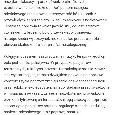
muzykę relaksacyjną oraz dźwięki o określonych
częstotliwościach może obniżać poziom napięcia
mięśniowego i redukować intensywność bólu u osób z
przewlekłymi schorzeniami układu mięśniowo-szkieletowego.
Terapia ta poprawia również jakość snu, co jest istotnym
czynnikiem w leczeniu bólu przewlekłego, ponieważ
nieodpowiedni wypoczynek może nasilać percepcję bólu i
obniżać skuteczność leczenia farmakologicznego.
Kolejnym obszarem zastosowania muzykoterapii w redukcji
bólu jest opieka paliatywna. W przypadku pacjentów
terminalnych, u których leczenie farmakologiczne nie zawsze
jest wystarczające, terapia dźwiękiem pozwala na poprawę
komfortu życia poprzez zmniejszenie doświadczanego bólu
oraz redukcję lęku egzystencjalnego. Badania przeprowadzone
w hospicjach wykazały, że sesje muzykoterapii prowadzone
przez certyfikowanych terapeutów mogą znacząco poprawić
jakość życia pacjentów poprzez regulację oddechu, redukcję
napięcia mięśniowego oraz poprawę nastroju.