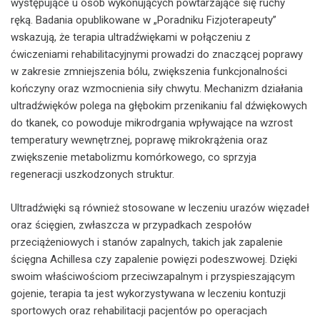
występujące u osób wykonujących powtarzające się ruchy
ręką. Badania opublikowane w „Poradniku Fizjoterapeuty”
wskazują, że terapia ultradźwiękami w połączeniu z
ćwiczeniami rehabilitacyjnymi prowadzi do znaczącej poprawy
w zakresie zmniejszenia bólu, zwiększenia funkcjonalności
kończyny oraz wzmocnienia siły chwytu. Mechanizm działania
ultradźwięków polega na głębokim przenikaniu fal dźwiękowych
do tkanek, co powoduje mikrodrgania wpływające na wzrost
temperatury wewnętrznej, poprawę mikrokrążenia oraz
zwiększenie metabolizmu komórkowego, co sprzyja
regeneracji uszkodzonych struktur.
Ultradźwięki są również stosowane w leczeniu urazów więzadeł
oraz ścięgien, zwłaszcza w przypadkach zespołów
przeciążeniowych i stanów zapalnych, takich jak zapalenie
ścięgna Achillesa czy zapalenie powięzi podeszwowej. Dzięki
swoim właściwościom przeciwzapalnym i przyspieszającym
gojenie, terapia ta jest wykorzystywana w leczeniu kontuzji
sportowych oraz rehabilitacji pacjentów po operacjach