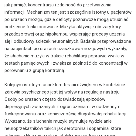
jak pamięć, koncentracja i zdolność do przetwarzania
informacji. Mechanizm ten jest szczególnie istotny u pacjentów
po urazach mózgu, gdzie deficyty poznawcze mogą utrudniać
codzienne funkcjonowanie. Muzyka aktywuje obszary kory
przedczołowej oraz hipokampu, wspierając procesy uczenia
się i odbudowy ścieżek neuronalnych. Badania przeprowadzone
na pacjentach po urazach czaszkowo-mózgowych wykazały,
że słuchanie muzyki w trakcie rehabilitacji poprawia wyniki w
testach pamięciowych i zwiększa zdolność do koncentracji w
porównaniu z grupą kontrolną.
Kolejnym istotnym aspektem terapii dźwiękiem w kontekście
zdrowia psychicznego jest jej wpływ na regulację nastroju.
Osoby po urazach często doświadczają epizodów
depresyjnych związanych z ograniczeniami w codziennym
funkcjonowaniu oraz koniecznością długotrwałej rehabilitacji.
Wykazano, że słuchanie muzyki stymuluje wydzielanie
neuroprzekaźników takich jak serotonina i dopamina, które
odgrywają kluczową rolę w stabilizacji nastroju i uczuciu