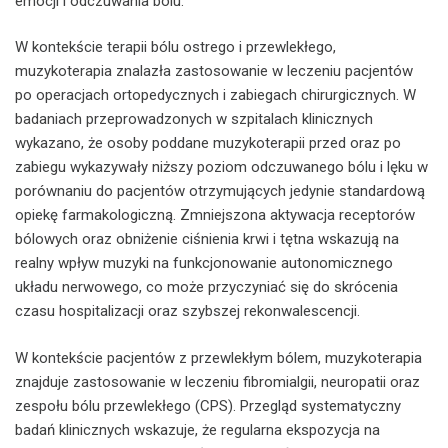
emocji i odczuwania bólu.
W kontekście terapii bólu ostrego i przewlekłego,
muzykoterapia znalazła zastosowanie w leczeniu pacjentów
po operacjach ortopedycznych i zabiegach chirurgicznych. W
badaniach przeprowadzonych w szpitalach klinicznych
wykazano, że osoby poddane muzykoterapii przed oraz po
zabiegu wykazywały niższy poziom odczuwanego bólu i lęku w
porównaniu do pacjentów otrzymujących jedynie standardową
opiekę farmakologiczną. Zmniejszona aktywacja receptorów
bólowych oraz obniżenie ciśnienia krwi i tętna wskazują na
realny wpływ muzyki na funkcjonowanie autonomicznego
układu nerwowego, co może przyczyniać się do skrócenia
czasu hospitalizacji oraz szybszej rekonwalescencji.
W kontekście pacjentów z przewlekłym bólem, muzykoterapia
znajduje zastosowanie w leczeniu fibromialgii, neuropatii oraz
zespołu bólu przewlekłego (CPS). Przegląd systematyczny
badań klinicznych wskazuje, że regularna ekspozycja na