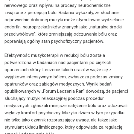
nerwowego oraz wpływu na procesy neurochemiczne
związane z percepcją bólu. Badania wykazały, że słuchanie
odpowiednio dobranej muzyki może stymulować wydzielanie
endorfin, neuroprzekaźników znanych jako „naturalne środki
przeciwbólowe”, które zmniejszają odczuwanie bólu oraz
poprawiają ogólny stan psychofizyczny pacjentów.
Efektywność muzykoterapii w redukcji bólu została
potwierdzona w badaniach nad pacjentami po ciężkich
oparzeniach skóry. Leczenie takich urazów wiąże się z
wyjątkowo intensywnym bólem, zwłaszcza podczas zmiany
opatrunków oraz zabiegów medycznych. Wyniki badań
opublikowanych w „Forum Leczenia Ran” dowodzą, że pacjenci
słuchający muzyki relaksacyjnej podczas procedur
medycznych zgłaszali mniejsze natężenie bólu oraz odczuwali
większy komfort psychiczny. Muzyka działa w tym przypadku
nie tylko jako czynnik rozpraszający uwagę, ale także jako
stymulant układu limbicznego, który odpowiada za regulację