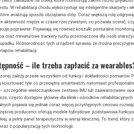
e (IMU) zakładane na stawy, które monitorują zakres ruchu, prędkość 
tu. W rehabilitacji chodu wykorzystuje się inteligentne skarpety i wk
 które analizują sposób obciążania stóp. Coraz większą rolę odgrywa
ce aktywność mięśni w czasie rzeczywistym, co pozwala ocenić, cz
cuje poprawnie. Pojawiają się również koszulki posturalne monitoru
pa oraz miniaturowe trackery ruchu przeznaczone dla osób starszyc
 upadku. Różnorodność tych urządzeń sprawia, że można precyzyjni
tapów rehabilitacji.
tępność – ile trzeba zapłacić za wearables
szonej zależy przede wszystkim od funkcji i dokładności pomiarów. 
 kosztować tyle co przeciętny smartwatch, natomiast profesjonaln
 szczególnie wieloczujnikowe zestawy IMU lub zaawansowane op
ze, często dostępne głównie dla klinik i ośrodków rehabilitacyjnych.
lnych pojawia się jednak coraz więcej przystępnych cenowo rozwią
ęściej producenci oferują modele hybrydowe: podstawowa funkcjo
ej, a pełny panel terapeutyczny w wersji klinicznej. To trend, który
raz z popularyzacją tych technologii.