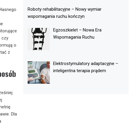
Roboty rehabilitacyjne – Nowy wymiar
własnego
wspomagania ruchu kończyn
ie
Egzoszkielet – Nowa Era
itorujące
Wspomagania Ruchu
 czy
ormują o
stać z
Elektrostymulatory adaptacyjne –
sposób
inteligentna terapia prądem
eśniej
ej
metrię
awie. Dla
a