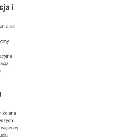
cja i
ych oraz
rytmy
tacyjna
racja
i
w
h kolana
rwszych
 większej
uciu