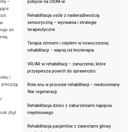
enta –
pobycie na OIOM-ie
ujące
Rehabilitacja osób z nadwrażliwością
 Ich
sensoryczną – wyzwania i strategie
 w
terapeutyczne
nuje on
nia,
Terapia zimnem i ciepłem w nowoczesnej
rehabilitacji – więcej niż krioterapia
VR/AR w rehabilitacji – zanurzenie, które
przyspiesza powrót do sprawności
isku i
 precyzją.
Rola snu w procesie rehabilitacji – niedoceniany
filar regeneracji
u
Rehabilitacja dzieci z zaburzeniami napięcia
krok zbyt
mięśniowego
Rehabilitacja pacjentów z zawrotami głowy