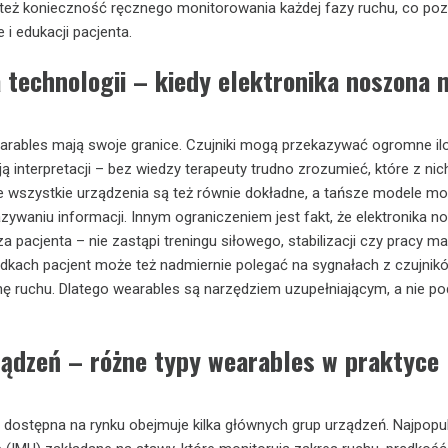
 też konieczność ręcznego monitorowania każdej fazy ruchu, co po
e i edukacji pacjenta.
 technologii – kiedy elektronika noszona n
arables mają swoje granice. Czujniki mogą przekazywać ogromne il
 interpretacji – bez wiedzy terapeuty trudno zrozumieć, które z nic
 Nie wszystkie urządzenia są też równie dokładne, a tańsze modele m
zywaniu informacji. Innym ograniczeniem jest fakt, że elektronika 
a pacjenta – nie zastąpi treningu siłowego, stabilizacji czy pracy ma
dkach pacjent może też nadmiernie polegać na sygnałach z czujników
ę ruchu. Dlatego wearables są narzędziem uzupełniającym, a nie p
ządzeń – różne typy wearables w praktyce
 dostępna na rynku obejmuje kilka głównych grup urządzeń. Najpopul