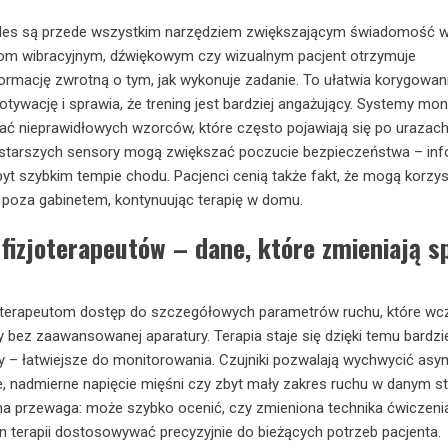
bles są przede wszystkim narzędziem zwiększającym świadomość 
ałom wibracyjnym, dźwiękowym czy wizualnym pacjent otrzymuje
rmację zwrotną o tym, jak wykonuje zadanie. To ułatwia korygowan
tywację i sprawia, że trening jest bardziej angażujący. Systemy mon
ć nieprawidłowych wzorców, które często pojawiają się po urazach
 starszych sensory mogą zwiększać poczucie bezpieczeństwa – inf
byt szybkim tempie chodu. Pacjenci cenią także fakt, że mogą korzy
j poza gabinetem, kontynuując terapię w domu.
 fizjoterapeutów – dane, które zmieniają 
joterapeutom dostęp do szczegółowych parametrów ruchu, które wcz
y bez zaawansowanej aparatury. Terapia staje się dzięki temu bardzi
y – łatwiejsze do monitorowania. Czujniki pozwalają wychwycić asy
 nadmierne napięcie mięśni czy zbyt mały zakres ruchu w danym st
na przewaga: może szybko ocenić, czy zmieniona technika ćwiczeni
lan terapii dostosowywać precyzyjnie do bieżących potrzeb pacjenta.