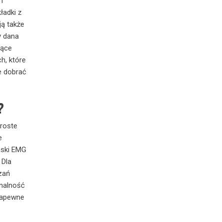
i
ładki z
ją także
y dana
jące
h, które
e dobrać
?
Proste
e
aski EMG
 Dla
zań
nalność
 zapewne