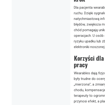
Dla pacjenta weara
ruchu. Dzięki sygn
natychmiastową info
błędów, zwiększa mo
chód pomagają unika
operacjach. U osób
ryzyku upadku lub z
elektroniki noszone
Korzyści dla
pracy
Wearables dają fiz
były trudne do ocen
„mierzona”, a zmian
chodu, kompensacje,
terapeuty to ogrom
przynosi efekt, a p