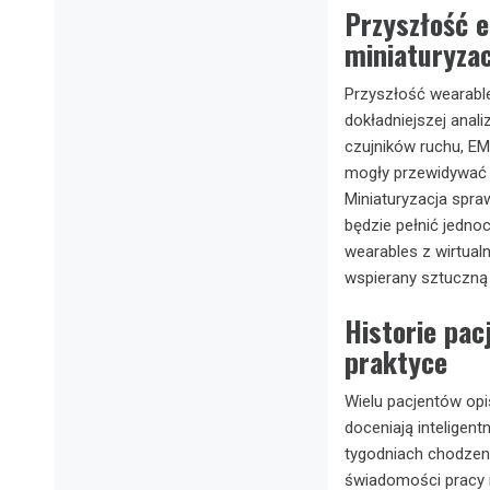
Przyszłość e
miniaturyza
Przyszłość wearables
dokładniejszej ana
czujników ruchu, EM
mogły przewidywać 
Miniaturyzacja spraw
będzie pełnić jednoc
wearables z wirtualn
wspierany sztuczną i
Historie pac
praktyce
Wielu pacjentów opi
doceniają inteligen
tygodniach chodzeni
świadomości pracy 