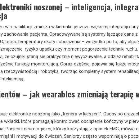
lektroniki noszonej – inteligencja, integra
cja
 w rehabilitacji zmierza w kierunku jeszcze większej integracji dan
lizy zachowania pacjenta. Opracowywane są systemy łączące dane z
G, tętna, temperatury skóry i obciążenia – wszystko po to, aby algo
zmęczenie, ryzyko upadku czy moment pogorszenia techniki ruchu.
i, że czujniki staną się praktycznie niewyczuwalne, a odzież rehabili
ześnie funkcję monitorującą. Coraz częściej pojawia się także integ
ą rzeczywistością i robotyką, tworząc kompletny system rehabilitacj
nteligencją.
jentów – jak wearables zmieniają terapię 
suje elektronikę noszoną jako „trenera w kieszeni”. Osoby po urazac
tne wkładki, które pomagają kontrolować obciążenie kończyny w pie
a. Pacjenci neurologiczni, którzy korzystają z opasek EMG, mówią o
mięśni i motywacji do ćwiczeń. Seniorzy często wspominają o pocz