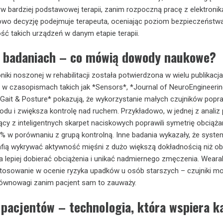
w bardziej podstawowej terapii, zanim rozpoczną pracę z elektronik
wo decyzję podejmuje terapeuta, oceniając poziom bezpieczeństwa
ść takich urządzeń w danym etapie terapii.
 badaniach – co mówią dowody naukowe?
iki noszonej w rehabilitacji została potwierdzona w wielu publikacj
w czasopismach takich jak *Sensors*, *Journal of NeuroEngineerin
 *Gait & Posture* pokazują, że wykorzystanie małych czujników popr
hodu i zwiększa kontrolę nad ruchem. Przykładowo, w jednej z analiz 
ący z inteligentnych skarpet naciskowych poprawili symetrię obciąża
% w porównaniu z grupą kontrolną. Inne badania wykazały, że syst
afią wykrywać aktywność mięśni z dużo większą dokładnością niż o
la lepiej dobierać obciążenia i unikać nadmiernego zmęczenia. Weara
stosowanie w ocenie ryzyka upadków u osób starszych – czujniki m
 równowagi zanim pacjent sam to zauważy.
 pacjentów – technologia, która wspiera k