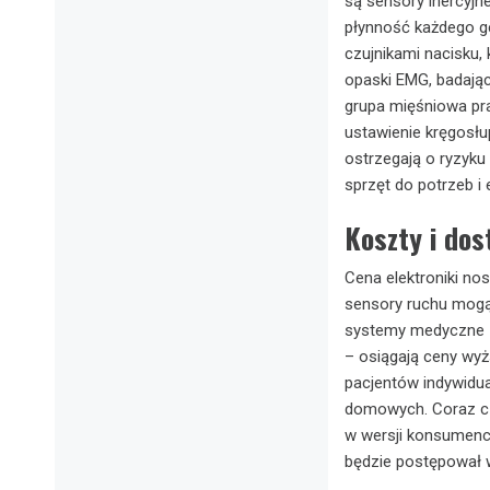
są sensory inercyjn
płynność każdego ges
czujnikami nacisku,
opaski EMG, badają
grupa mięśniowa pra
ustawienie kręgosłu
ostrzegają o ryzyku
sprzęt do potrzeb i e
Koszty i dos
Cena elektroniki no
sensory ruchu mogą
systemy medyczne –
– osiągają ceny wyżs
pacjentów indywidua
domowych. Coraz cz
w wersji konsumencki
będzie postępował w