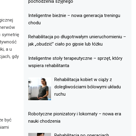
pochodzenia szyjnego
Inteligentne bieżnie – nowa generacja treningu
gicznej
chodu
 nerwów
 symetrię
Rehabilitacja po długotrwałym unieruchomieniu –
ktywność
jak „obudzić” ciało po gipsie lub łóżku
i, a u
jach, gdy
Inteligentne stoły terapeutyczne – sprzęt, który
wspiera rehabilitanta
Rehabilitacja kobiet w ciąży z
dolegliwościami bólowymi układu
ruchu
Robotyczne pionizatory i lokomaty – nowa era
że być
nauki chodzenia
niami
Rehabilitacja po operacjach