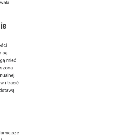
zwala
ie
ości
h są
ogą mieć
noszona
nualnej.
 i tracić
odstawą
arniejsze