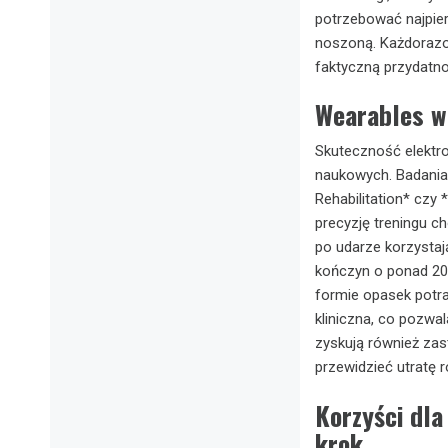
potrzebować najpier
noszoną. Każdorazo
faktyczną przydatno
Wearables w
Skuteczność elektron
naukowych. Badania 
Rehabilitation* czy
precyzję treningu c
po udarze korzystaj
kończyn o ponad 20
formie opasek potr
kliniczna, co pozwa
zyskują również za
przewidzieć utratę
Korzyści dla
krok