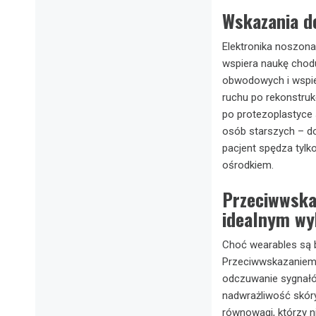
Wskazania d
Elektronika noszona 
wspiera naukę chod
obwodowych i wspie
ruchu po rekonstruk
po protezoplastyce 
osób starszych – do
pacjent spędza tylk
ośrodkiem.
Przeciwwskaz
idealnym w
Choć wearables są b
Przeciwwskazaniem m
odczuwanie sygnałó
nadwrażliwość skóry
równowagi, którzy n