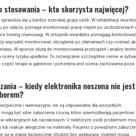
o stosowania – kto skorzysta najwięcej?
sprawdza się u bardzo szerokiej grupy osób. W rehabilitacji neurolo
u po udarze, pomaga monitorować pracę mięśni po uszkodzeniach
ra trening równowagi. W ortopedii wearables pomagają kontrolować
cji więzadeł, monitorować obciążenie po złamaniach czy oceniać a
stawu. W sporcie służą do monitorowania przeciążeń i analizy technik
 oceny ryzyka upadków. To rozwiązanie szczególnie cenne w sytuac
o część terapii w gabinecie i potrzebna jest ocena zachowania poza
ania – kiedy elektronika noszona nie jest
yborem?
ezpieczne i nieinwazyjne, nie są odpowiednie dla wszystkich.
ogą być silne zaburzenia czucia, które uniemożliwiają pacjentowi
w wibracyjnych lub naciskowych. U niektórych osób problemem mo
 lub reakcje alergiczne na materiały. Pacjenci z poważnymi zaburze
ie są w stanie bezpiecznie chodzić bez asekuracji, również mogą