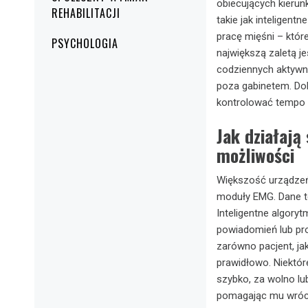
obiecujących kierunk
REHABILITACJI
takie jak inteligent
pracę mięśni – któr
PSYCHOLOGIA
największą zaletą je
codziennych aktywno
poza gabinetem. Do
kontrolować tempo 
Jak działają
możliwości
Większość urządzeń 
moduły EMG. Dane te
Inteligentne algory
powiadomień lub pro
zarówno pacjent, ja
prawidłowo. Niektór
szybko, za wolno lu
pomagając mu wróci