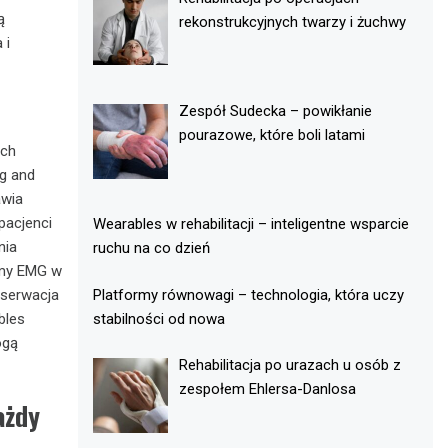
ą
rekonstrukcyjnych twarzy i żuchwy
 i
Zespół Sudecka – powikłanie
pourazowe, które boli latami
ach
g and
awia
pacjenci
Wearables w rehabilitacji – inteligentne wsparcie
nia
ruchu na co dzień
emy EMG w
Platformy równowagi – technologia, która uczy
bserwacja
stabilności od nowa
bles
ogą
Rehabilitacja po urazach u osób z
zespołem Ehlersa-Danlosa
ażdy