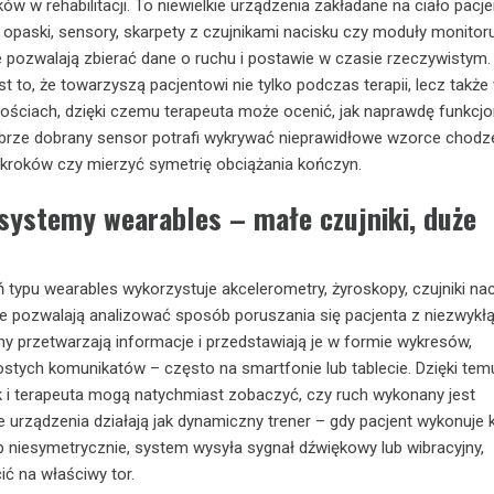
ów w rehabilitacji. To niewielkie urządzenia zakładane na ciało pacj
ne opaski, sensory, skarpety z czujnikami nacisku czy moduły monitor
e pozwalają zbierać dane o ruchu i postawie w czasie rzeczywistym.
st to, że towarzyszą pacjentowi nie tylko podczas terapii, lecz także
ściach, dzięki czemu terapeuta może ocenić, jak naprawdę funkcjo
brze dobrany sensor potrafi wykrywać nieprawidłowe wzorce chodze
kroków czy mierzyć symetrię obciążania kończyn.
 systemy wearables – małe czujniki, duże
typu wearables wykorzystuje akcelerometry, żyroskopy, czujniki nac
 pozwalają analizować sposób poruszania się pacjenta z niezwykłą
tmy przetwarzają informacje i przedstawiają je w formie wykresów,
stych komunikatów – często na smartfonie lub tablecie. Dzięki tem
k i terapeuta mogą natychmiast zobaczyć, czy ruch wykonany jest
e urządzenia działają jak dynamiczny trener – gdy pacjent wykonuje 
b niesymetrycznie, system wysyła sygnał dźwiękowy lub wibracyjny,
ć na właściwy tor.