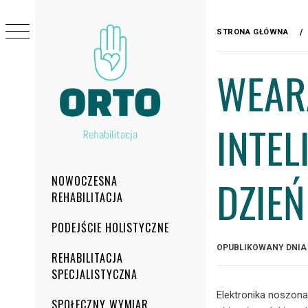
Przejdź
do
STRONA GŁÓWNA
treści
WEARA
INTE
REHABILITACJA
ORTO
Menu
DZIEŃ
NOWOCZESNA
główne
REHABILITACJA
PODEJŚCIE HOLISTYCZNE
OPUBLIKOWANY DNI
REHABILITACJA
SPECJALISTYCZNA
Elektronika noszona,
SPOŁECZNY WYMIAR