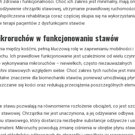
h zdrowia i funkcjonalności. Choć ich zakres jest minimalny, mają o
odżywienie chrząstki stawowej, utrzymanie prawidłowej ruchomości
spółczesna rehabilitacja coraz częściej skupia się na wykorzystani
 terapii pacjentów z dysfunkcjami stawów.
ikroruchów w funkcjonowaniu stawów
nia między kośćmi, pełnią kluczową rolę w zapewnianiu mobilności i
ruchu. Ich prawidłowe funkcjonowanie jest uzależnione od wielu czyn
o wykonywania mikroruchów – niewielkich, często niezauważalnych
hni stawowych względem siebie. Choć zakres tych ruchów jest mini
lne znaczenie dla biomechaniki stawów, ponieważ umożliwiają płyn
szczanie się kości oraz redukują przeciążenia poszczególnych ele
e stawu pozwalają na równomierne rozłożenie obciążeń, co jest szc
i stawowej. Chrząstka nie jest unaczyniona, a jej odżywianie odbywa 
ynu stawowego, który dostarcza niezbędne substancje odżywcze i u
materii. Mikroruchy powodują zmianę ciśnienia w obrębie płynu sta