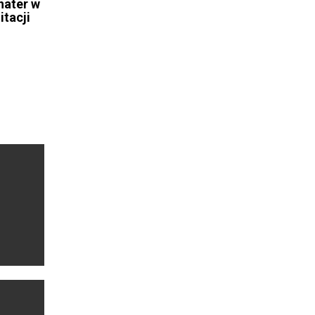
hater w
itacji