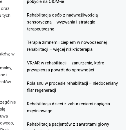
ne
pobycie na OIOM-ie
 oraz
Rehabilitacja osób z nadwrażliwością
u tych
sensoryczną – wyzwania i strategie
terapeutyczne
Terapia zimnem i ciepłem w nowoczesnej
rehabilitacji – więcej niż krioterapia
ników, w
VR/AR w rehabilitacji – zanurzenie, które
malny,
przyspiesza powrót do sprawności
ne i
mentów
Rola snu w procesie rehabilitacji – niedoceniany
filar regeneracji
zególnie
Rehabilitacja dzieci z zaburzeniami napięcia
się
mięśniowego
suwa
wowego,
Rehabilitacja pacjentów z zawrotami głowy