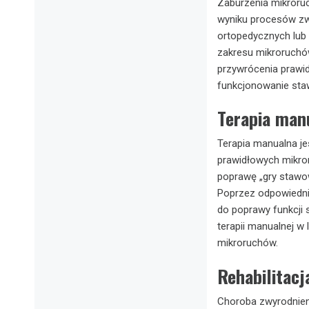
Zaburzenia mikroru
wyniku procesów zw
ortopedycznych lub 
zakresu mikroruchów
przywrócenia prawi
funkcjonowanie sta
Terapia man
Terapia manualna je
prawidłowych mikror
poprawę „gry stawow
Poprzez odpowiednie
do poprawy funkcji 
terapii manualnej w
mikroruchów.
Rehabilitac
Choroba zwyrodnien