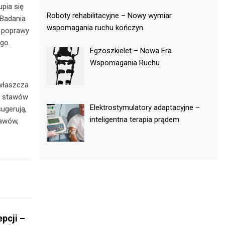
pia się
Roboty rehabilitacyjne – Nowy wymiar
 Badania
wspomagania ruchu kończyn
j poprawy
go.
Egzoszkielet – Nowa Era
Wspomagania Ruchu
właszcza
ć stawów
Elektrostymulatory adaptacyjne –
ugerują,
inteligentna terapia prądem
tawów,
pcji –