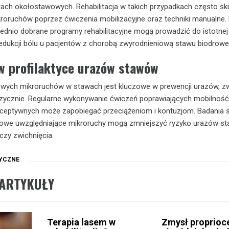
ach okołostawowych. Rehabilitacja w takich przypadkach często sku
roruchów poprzez ćwiczenia mobilizacyjne oraz techniki manualne.
ednio dobrane programy rehabilitacyjne mogą prowadzić do istotne
redukcji bólu u pacjentów z chorobą zwyrodnieniową stawu biodrowe
w profilaktyce urazów stawów
owych mikroruchów w stawach jest kluczowe w prewencji urazów, z
izycznie. Regularne wykonywanie ćwiczeń poprawiających mobilnoś
oceptywnych może zapobiegać przeciążeniom i kontuzjom. Badania s
gowe uwzględniające mikroruchy mogą zmniejszyć ryzyko urazów s
 czy zwichnięcia.
TYCZNE
ARTYKUŁY
Terapia lasem w
Zmysł proprioce