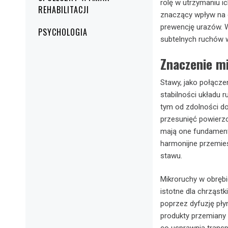
rolę w utrzymaniu ic
REHABILITACJI
znaczący wpływ na 
prewencję urazów. W
PSYCHOLOGIA
subtelnych ruchów w
Znaczenie m
Stawy, jako połącze
stabilności układu 
tym od zdolności d
przesunięć powierzc
mają one fundamenta
harmonijne przemie
stawu.
Mikroruchy w obrębi
istotne dla chrząstk
poprzez dyfuzję pł
produkty przemiany 