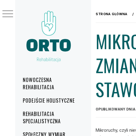
Przejdź
do
STRONA GŁÓWNA
treści
MIKRO
ZMIA
REHABILITACJA
ORTO
Menu
STAW
NOWOCZESNA
główne
REHABILITACJA
PODEJŚCIE HOLISTYCZNE
OPUBLIKOWANY DNI
REHABILITACJA
SPECJALISTYCZNA
Mikroruchy, czyli n
SPOŁECZNY WYMIAR