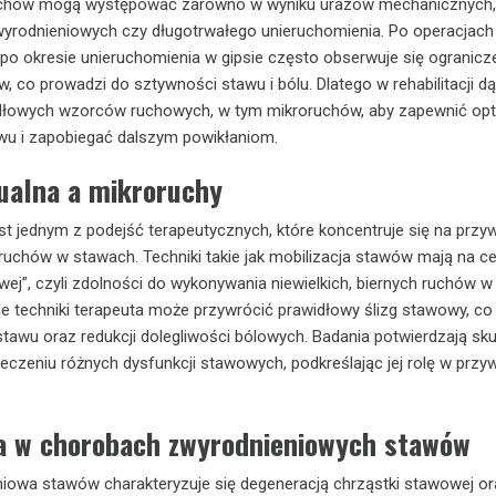
chów mogą występować zarówno w wyniku urazów mechanicznych, j
yrodnieniowych czy długotrwałego unieruchomienia. Po operacjach
po okresie unieruchomienia w gipsie często obserwuje się ogranicz
, co prowadzi do sztywności stawu i bólu. Dlatego w rehabilitacji dą
dłowych wzorców ruchowych, w tym mikroruchów, aby zapewnić op
wu i zapobiegać dalszym powikłaniom.
ualna a mikroruchy
st jednym z podejść terapeutycznych, które koncentruje się na przy
uchów w stawach. Techniki takie jak mobilizacja stawów mają na ce
ej”, czyli zdolności do wykonywania niewielkich, biernych ruchów w 
 techniki terapeuta może przywrócić prawidłowy ślizg stawowy, co
stawu oraz redukcji dolegliwości bólowych. Badania potwierdzają s
 leczeniu różnych dysfunkcji stawowych, podkreślając jej rolę w przy
ja w chorobach zwyrodnieniowych stawów
iowa stawów charakteryzuje się degeneracją chrząstki stawowej or