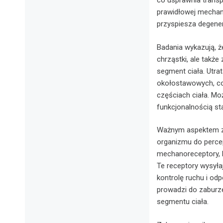
co usprawnia transp
prawidłowej mechan
przyspiesza degener
Badania wykazują, ż
chrząstki, ale także
segment ciała. Utra
okołostawowych, co
częściach ciała. Mo
funkcjonalnością st
Ważnym aspektem zwi
organizmu do percep
mechanoreceptory, 
Te receptory wysył
kontrolę ruchu i od
prowadzi do zaburze
segmentu ciała.