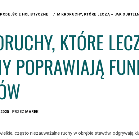
PODEJŚCIE HOLISTYCZNE
MIKRORUCHY, KTÓRE LECZĄ – JAK SUBTE
RUCHY, KTÓRE LECZ
NY POPRAWIAJĄ FU
ÓW
A
2025
PRZEZ
MAREK
iewielkie, często niezauważalne ruchy w obrębie stawów, odgrywają 