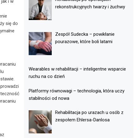
ak i w
rekonstrukcyjnych twarzy i żuchwy
enie
ży się do
tymalne
Zespół Sudecka – powikłanie
pourazowe, które boli latami
wracaniu
Wearables w rehabilitacji – inteligentne wsparcie
lu
ruchu na co dzień
stawie.
 prowadzi
Platformy równowagi – technologia, która uczy
kuteczność
stabilności od nowa
wracaniu
Rehabilitacja po urazach u osób z
zespołem Ehlersa-Danlosa
az