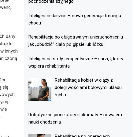
 Brak
pochodzenia szyjnego
wencji
Inteligentne bieżnie – nowa generacja treningu
chodu
ych dany
Rehabilitacja po długotrwałym unieruchomieniu –
truktur
jak „obudzić” ciało po gipsie lub łóżku
w innych
aniczoną
Inteligentne stoły terapeutyczne – sprzęt, który
wspiera rehabilitanta
ści
Rehabilitacja kobiet w ciąży z
ą się
dolegliwościami bólowymi układu
awowych.
ruchu
yjną
awie
Robotyczne pionizatory i lokomaty – nowa era
o
nauki chodzenia
Rehabilitacja po operacjach