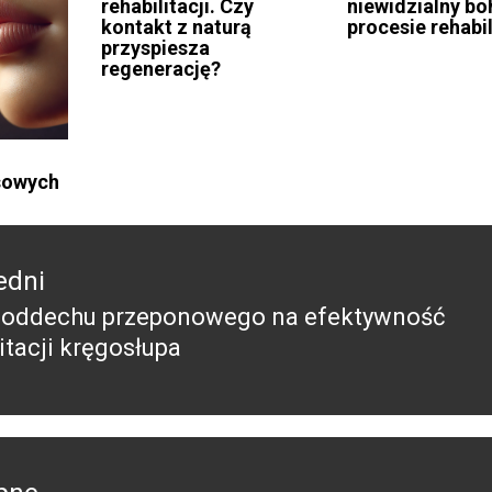
rehabilitacji. Czy
niewidzialny bo
kontakt z naturą
procesie rehabil
przyspiesza
regenerację?
sowych
edni
 oddechu przeponowego na efektywność
edni
itacji kręgosłupa